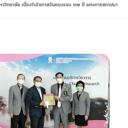
มหาวิทยาลัย เนื่องในโอกาสวันครบรอบ ๓๗ ปี แห่งการสถาปนา