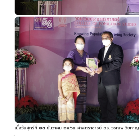
เมื่อวันศุกร์ที่ ๒๓ ธันวาคม ๒๕๖๕ ศาสตราจารย์ ดร. วรณพ วิยกาญ
...