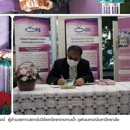
จน์ ผู้อำนวยการสถาบันวิจัยทรัพยากรทางน้ำ จุฬาลงกรณ์มหาวิทยาลัย