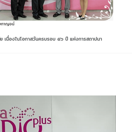
ิยกาญจน์
ัย เนื่องในโอกาสวันครบรอบ ๕๖ ปี แห่งการสถาปนา