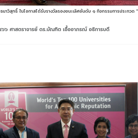
นาวิสุทธิ์ ในโอกาสได้รับรางวัลรองชนะเลิศอันดับ ๑ กิจกรรมการประกวด " ธ
๒๕๖๖ ศาสตราจารย์ ดร.บัณฑิต เอื้ออาภรณ์ อธิการบดี