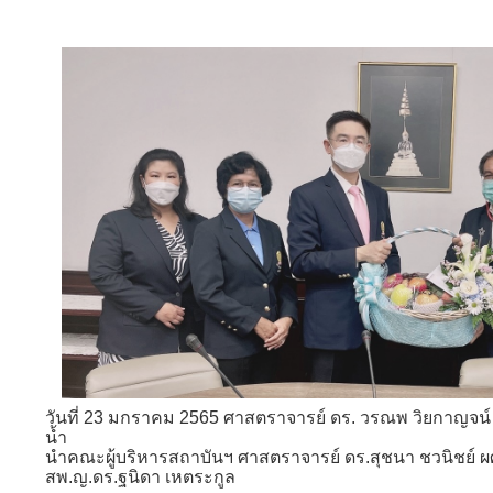
วันที่ 23 มกราคม 2565 ศาสตราจารย์ ดร. วรณพ วิยกาญจน์
น้ำ
นำคณะผู้บริหารสถาบันฯ ศาสตราจารย์ ดร.สุชนา ชวนิชย์ ผ
สพ.ญ.ดร.ฐนิดา เหตระกูล