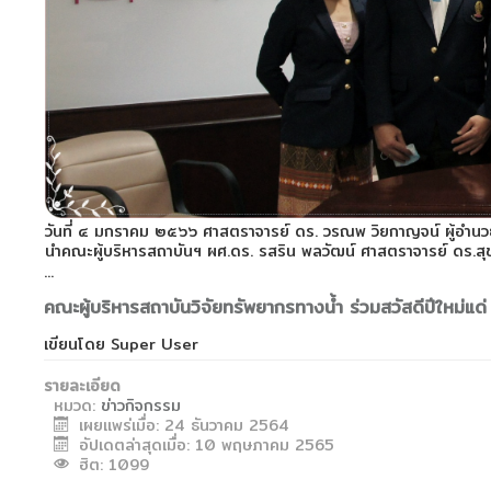
วันที่ ๔ มกราคม ๒๕๖๖ ศาสตราจารย์ ดร. วรณพ วิยกาญจน์ ผู้อำนว
นำคณะผู้บริหารสถาบันฯ ผศ.ดร. รสริน พลวัฒน์ ศาสตราจารย์ ดร.สุ
...
คณะผู้บริหารสถาบันวิจัยทรัพยากรทางน้ำ ร่วมสวัสดีปีใหม่แด
เขียนโดย
Super User
รายละเอียด
หมวด:
ข่าวกิจกรรม
เผยแพร่เมื่อ: 24 ธันวาคม 2564
อัปเดตล่าสุดเมื่อ: 10 พฤษภาคม 2565
ฮิต: 1099