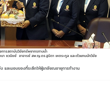
ยการสถาบันวิจัยทรัพยากรทางน้ำ
ชนา ชวนิชย์ อาจารย์ สพ.ญ.ดร.ฐนิดา เหตระกูล และตัวแทนนักวิจัย
สีชัง และมอบของที่ระลึกให้ผู้เกษียณอายุการทำงาน