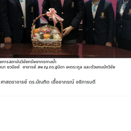
ยการสถาบันวิจัยทรัพยากรทางน้ำ
ชนา ชวนิชย์ อาจารย์ สพ.ญ.ดร.ฐนิดา เหตระกูล และตัวแทนนักวิจัย
่ ศาสตราจารย์ ดร.บัณฑิต เอื้ออาภรณ์ อธิการบดี