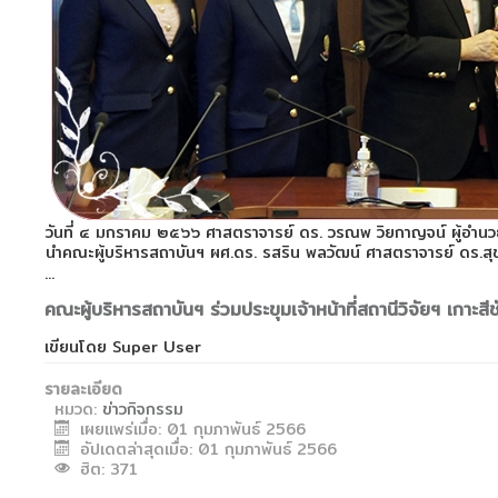
วันที่ ๔ มกราคม ๒๕๖๖ ศาสตราจารย์ ดร. วรณพ วิยกาญจน์ ผู้อำนว
นำคณะผู้บริหารสถาบันฯ ผศ.ดร. รสริน พลวัฒน์ ศาสตราจารย์ ดร.สุ
...
คณะผู้บริหารสถาบันฯ ร่วมประขุมเจ้าหน้าที่สถานีวิจัยฯ เกาะ
เขียนโดย
Super User
รายละเอียด
หมวด:
ข่าวกิจกรรม
เผยแพร่เมื่อ: 01 กุมภาพันธ์ 2566
อัปเดตล่าสุดเมื่อ: 01 กุมภาพันธ์ 2566
ฮิต: 371