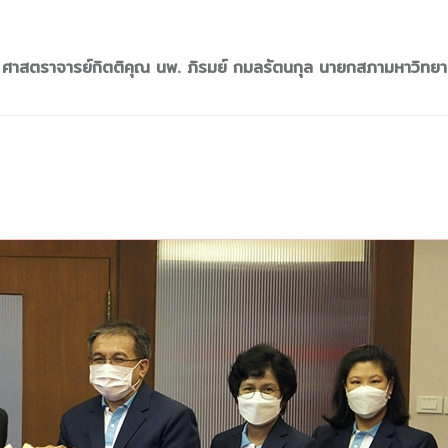
ด่ ศาสตราจารย์กิตติคุณ นพ. ภิรมย์ กมลรัตนกุล นายกสภามหาวิทยา