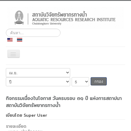
ค้นหา...
สลับ
เน
วิ
ประวัติ
เก
ชั่น
พันธกิจ
กรอง
บุคลากร
กิจกรรมเนื่องในโอกาส วันครบรอบ ๓๑ ปี แห่งการสถาปนา
สถานีวิจัยฯ เกาะสีชัง
สถาบันวิจัยทรัพยากรทางน้ำ
ศูนย์ฝึกอบรมและสัมมนา
เขียนโดย
Super User
ชลทัศนสถาน
รายละเอียด
ข่าวกิจกรรม