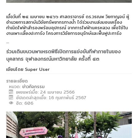
เมื่อวันที่ ๒๕ เมษายน ๒๕๖๖ ศาสตราจารย์ ดร.วรณพ วิยกาญจน์ ผู้
อำนวยการสถาบันวิจัยทรัพยากรทางน้ำ ได้ร่วมงานส่
งมอบเครื่อง
กำเนิดไฟฟ้าสำรองพร้
อมอุปกรณ์ จากการไฟฟ้านครหลวง เพื่อใช้ใน
งานเพาะเลี้ยงปะการัง โครงการวิจัยการอนุรักษ์
และฟื้นฟูปะการัง
...
ร่วมเดินขบวนพาเหรดพิธีเปิดการแข่งขันกีฬาภายในของ
บุคลากร จุฬาลงกรณ์มหาวิทยาลัย ครั้งที่ ๔๓
เขียนโดย
Super User
รายละเอียด
หมวด:
ข่าวกิจกรรม
เผยแพร่เมื่อ: 24 เมษายน 2566
อัปเดตล่าสุดเมื่อ: 16 กุมภาพันธ์ 2567
ฮิต: 606