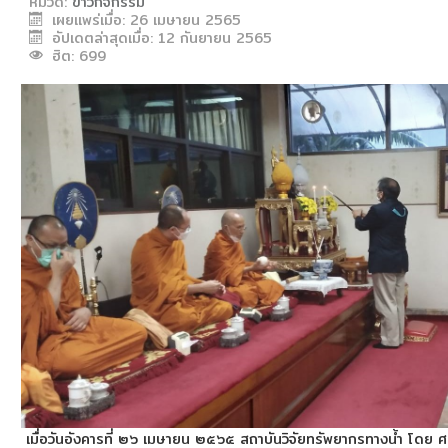
หมวด:
ข่าวกิจกรรม
เผยแพร่เมื่อ: 26 เมษายน 2565
งานวิจัยขั้วโลก
อัปเดตล่าสุดเมื่อ: 12 กันยายน 2565
ฮิต: 699
CU Blue Seeds
จดหมายข่าว
ติดต่อสถาบัน
รายงานประจำปี
แบบฟอร์มดาวน์โหลด
วิชาการ
อัตราจัดเก็บเงินประเภทต่างๆ ของสถาบัน
เมื่อวันอังคารที่ ๒๖ เมษายน ๒๕๖๕ สถาบันวิจัยทรัพยากรทางน้ำ โดย 