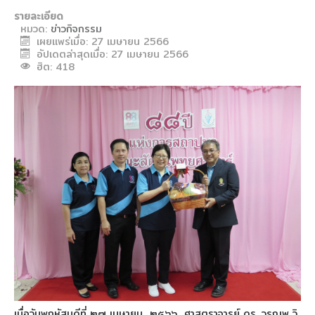
รายละเอียด
หมวด:
ข่าวกิจกรรม
เผยแพร่เมื่อ: 27 เมษายน 2566
อัปเดตล่าสุดเมื่อ: 27 เมษายน 2566
ฮิต: 418
เมื่อวันพฤหัสบดีที่ ๒๗ เมษายน ๒๕๖๖ ศาสตราจารย์ ดร. วรณพ วิ