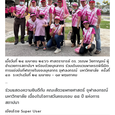
เมื่อวันที่ ๒๔ เมษายน ๒๕๖๖ ศาสตราจารย์ ดร. วรณพ วิยกาญจน์ ผู้
อำนวยการสถาบันฯ พร้อมด้วยบุคลากร ร่วมเดินขบวนพาเหรดพิธีเปิด
การแข่งขันกีฬาภายในของบุคลากร จุฬาลงกรณ์ มหาวิทยาลัย ครั้งที่
๔๓ ระหว่างวันที่ ๒๔ เมษายน - ๑๙ พฤษภาคม
...
ร่วมแสดงความยินดีกับ คณะสัตวแพทยศาสตร์ จุฬาลงกรณ์
มหาวิทยาลัย เนื่องในโอกาสวันครบรอบ ๘๘ ปี แห่งการ
สถาปนา
เขียนโดย
Super User