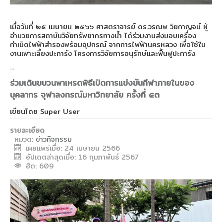
เมื่อวันที่ ๒๕ เมษายน ๒๕๖๖ ศาสตราจารย์ ดร.วรณพ วิยกาญจน์ ผู้
อำนวยการสถาบันวิจัยทรัพยากรทางน้ำ ได้ร่วมงานส่
งมอบเครื่อง
กำเนิดไฟฟ้าสำรองพร้
อมอุปกรณ์ จากการไฟฟ้านครหลวง เพื่อใช้ใน
งานเพาะเลี้ยงปะการัง โครงการวิจัยการอนุรักษ์
และฟื้นฟูปะการัง
...
ร่วมเดินขบวนพาเหรดพิธีเปิดการแข่งขันกีฬาภายในของ
บุคลากร จุฬาลงกรณ์มหาวิทยาลัย ครั้งที่ ๔๓
เขียนโดย
Super User
รายละเอียด
หมวด:
ข่าวกิจกรรม
เผยแพร่เมื่อ: 24 เมษายน 2566
อัปเดตล่าสุดเมื่อ: 16 กุมภาพันธ์ 2567
ฮิต: 609