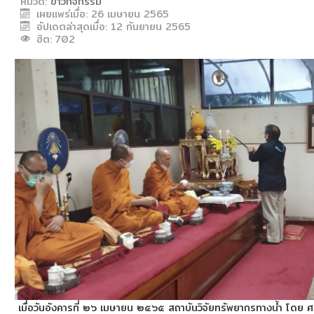
หมวด:
ข่าวกิจกรรม
เผยแพร่เมื่อ: 26 เมษายน 2565
งานวิจัยขั้วโลก
อัปเดตล่าสุดเมื่อ: 12 กันยายน 2565
ฮิต: 702
CU Blue Seeds
จดหมายข่าว
ติดต่อสถาบัน
รายงานประจำปี
แบบฟอร์มดาวน์โหลด
วิชาการ
อัตราจัดเก็บเงินประเภทต่างๆ ของสถาบัน
เมื่อวันอังคารที่ ๒๖ เมษายน ๒๕๖๕ สถาบันวิจัยทรัพยากรทางน้ำ โดย 