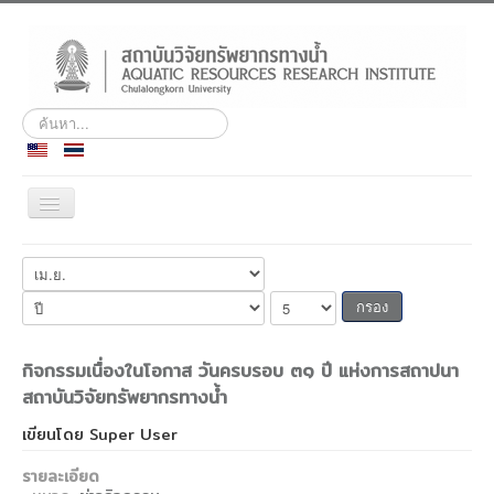
ค้นหา...
สลับ
เน
วิ
ประวัติ
เก
ชั่น
พันธกิจ
กรอง
บุคลากร
กิจกรรมเนื่องในโอกาส วันครบรอบ ๓๑ ปี แห่งการสถาปนา
สถานีวิจัยฯ เกาะสีชัง
สถาบันวิจัยทรัพยากรทางน้ำ
ศูนย์ฝึกอบรมและสัมมนา
เขียนโดย
Super User
ชลทัศนสถาน
รายละเอียด
ข่าวกิจกรรม