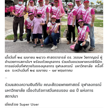
เมื่อวันที่ ๒๔ เมษายน ๒๕๖๖ ศาสตราจารย์ ดร. วรณพ วิยกาญจน์ ผู้
อำนวยการสถาบันฯ พร้อมด้วยบุคลากร ร่วมเดินขบวนพาเหรดพิธีเปิด
การแข่งขันกีฬาภายในของบุคลากร จุฬาลงกรณ์ มหาวิทยาลัย ครั้งที่
๔๓ ระหว่างวันที่ ๒๔ เมษายน - ๑๙ พฤษภาคม
...
ร่วมแสดงความยินดีกับ คณะสัตวแพทยศาสตร์ จุฬาลงกรณ์
มหาวิทยาลัย เนื่องในโอกาสวันครบรอบ ๘๘ ปี แห่งการ
สถาปนา
เขียนโดย
Super User