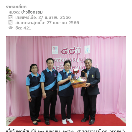
รายละเอียด
หมวด:
ข่าวกิจกรรม
เผยแพร่เมื่อ: 27 เมษายน 2566
อัปเดตล่าสุดเมื่อ: 27 เมษายน 2566
ฮิต: 421
เมื่อวันพฤหัสบดีที่ ๒๗ เมษายน ๒๕๖๖ ศาสตราจารย์ ดร. วรณพ วิ