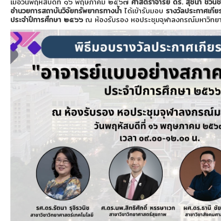
เมื่อวันพฤหัสบดีที่ ๑๖ พฤษภาคม ๒๕๖๗
ศาสตราจารย์ ดร. สุชนา ชวนิช
อำนวยการสถาบันวิจัยทรัพยากรทางน้ำ
ได้เข้ารับมอบ
รางวัลประกาศเกีย
ประจำปีการศึกษา ๒๕๖๖
ณ ห้องรับรอง หอประชุมจุฬาลงกรณ์มหาวิทยา