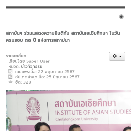
งานวิจัยขั้วโลก
CU Blue Seeds
จดหมายข่าว
สถาบันฯ ร่วมแสดงความยินดีกับ สถาบันเอเชียศึกษา ในวัน
ติดต่อสถาบัน
ครบรอบ ๓๙ ปี แห่งการสถาปนา
รายงานประจำปี
รายละเอียด
แบบฟอร์มดาวน์โหลด
เขียนโดย
Super User
หมวด:
ข่าวกิจกรรม
วิชาการ
เผยแพร่เมื่อ: 22 พฤษภาคม 2567
อัตราจัดเก็บเงินประเภทต่างๆ ของสถาบัน
อัปเดตล่าสุดเมื่อ: 25 มิถุนายน 2567
ฮิต: 328