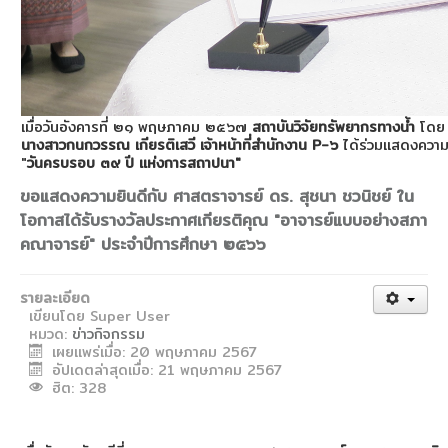
เมื่อวันอังคารที่ ๒๑ พฤษภาคม ๒๕๖๗
สถาบันวิจัยทรัพยากรทางน้ำ
โด
นางสาวกนกวรรณ เกียรติเสวี เจ้าหน้าที่สำนักงาน P-๖
ได้ร่วมแสดงความ
"
วันครบรอบ ๓๙ ปี แห่งการสถาปนา"
ขอแสดงความยินดีกับ ศาสตราจารย์ ดร. สุชนา ชวนิชย์ ใน
โอกาสได้รับรางวัลประกาศเกียรติคุณ "อาจารย์แบบอย่างสภา
คณาจารย์" ประจำปีการศึกษา ๒๕๖๖
รายละเอียด
เขียนโดย
Super User
หมวด:
ข่าวกิจกรรม
เผยแพร่เมื่อ: 20 พฤษภาคม 2567
อัปเดตล่าสุดเมื่อ: 21 พฤษภาคม 2567
ฮิต: 328