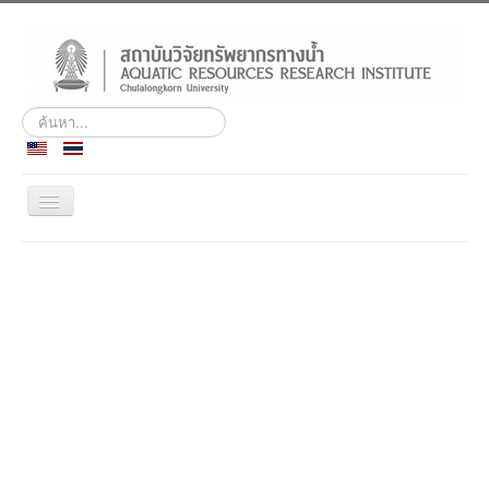
ค้นหา...
สลับ
เน
วิ
ประวัติ
เก
ชั่น
พันธกิจ
บุคลากร
สถานีวิจัยฯ เกาะสีชัง
ศูนย์ฝึกอบรมและสัมมนา
ชลทัศนสถาน
ข่าวกิจกรรม