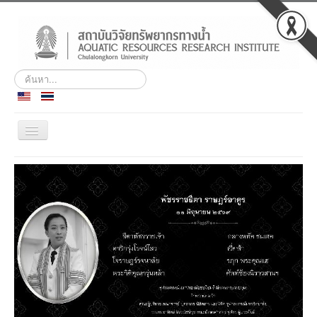
ค้นหา...
สลับ
เน
วิ
ประวัติ
เก
ชั่น
พันธกิจ
บุคลากร
สถานีวิจัยฯ เกาะสีชัง
ศูนย์ฝึกอบรมและสัมมนา
ชลทัศนสถาน
ข่าวกิจกรรม