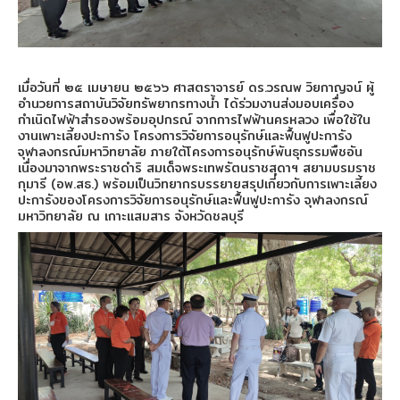
เมื่อวันที่ ๒๕ เมษายน ๒๕๖๖ ศาสตราจารย์ ดร.วรณพ วิยกาญจน์ ผู้
อำนวยการสถาบันวิจัยทรัพยากรทางน้ำ ได้ร่วมงานส่
งมอบเครื่อง
กำเนิดไฟฟ้าสำรองพร้
อมอุปกรณ์ จากการไฟฟ้านครหลวง เพื่อใช้ใน
งานเพาะเลี้ยงปะการัง โครงการวิจัยการอนุรักษ์
และฟื้นฟูปะการัง
จุฬาลงกรณ์มหาวิทยาลัย ภายใต้โครงการอนุรักษ์พันธุกรรมพืชอัน
เนื่องมาจากพระราชดำริ สมเด็จพระเทพรัตนราชสุดาฯ สยามบรมราช
กุมารี (อพ.สธ.) พร้อมเป็นวิทยากรบรรยายสรุปเกี่ยวกับการเพาะเลี้ยง
ปะการังของโครงการวิจัยการอนุรักษ์
และฟื้นฟูปะการัง จุฬาลงกรณ์
มหาวิทยาลัย ณ เกาะแสมสาร จังหวัดชลบุรี