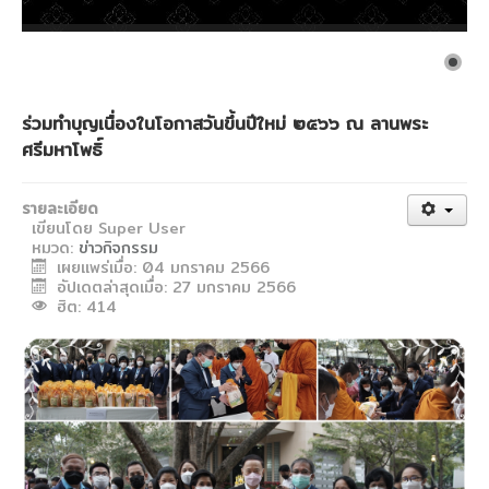
งานวิจัยขั้วโลก
CU Blue Seeds
จดหมายข่าว
ร่วมทำบุญเนื่องในโอกาสวันขึ้นปีใหม่ ๒๕๖๖ ณ ลานพระ
ติดต่อสถาบัน
ศรีมหาโพธิ์
รายงานประจำปี
รายละเอียด
แบบฟอร์มดาวน์โหลด
เขียนโดย
Super User
หมวด:
ข่าวกิจกรรม
วิชาการ
เผยแพร่เมื่อ: 04 มกราคม 2566
อัตราจัดเก็บเงินประเภทต่างๆ ของสถาบัน
อัปเดตล่าสุดเมื่อ: 27 มกราคม 2566
ฮิต: 414