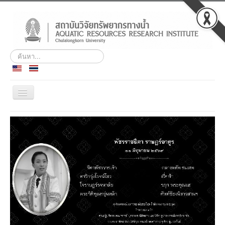
ค้นหา...
สลับ
เน
วิ
ประวัติ
เก
ชั่น
พันธกิจ
บุคลากร
สถานีวิจัยฯ เกาะสีชัง
ศูนย์ฝึกอบรมและสัมมนา
ชลทัศนสถาน
ข่าวกิจกรรม