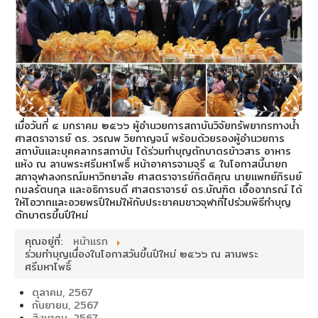
เมื่อวันที่ ๔ มกราคม ๒๕๖๖ ผู้อำนวยการสถาบันวิจัยทรัพยากรทางน้ำ
ศาสตราจารย์ ดร. วรณพ วิยกาญจน์ พร้อมด้วยรองผู้อำนวยการ
สถาบันและบุคคลากรสถาบัน ได้ร่วมทำบุญตักบาตรข้าวสาร อาหาร
แห้ง ณ ลานพระศรีมหาโพธิ์ หน้าอาคารจามจุรี ๔ ในโอกาสนี้นายก
สภาจุฬาลงกรณ์มหาวิทยาลัย ศาสตราจารย์กิตติคุณ นายแพทย์ภิรมย์
กมลรัตนกุล และอธิการบดี ศาสตราจารย์ ดร.บัณฑิต เอื้ออาภรณ์ ได้
ให้โอวาทและอวยพรปีใหม่ให้กับประชาคมชาวจุฬาที่ไปร่วมพิธีทำบุญ
ตักบาตรขึ้นปีใหม่
คุณอยู่ที่:
หน้าแรก
ร่วมทำบุญเนื่องในโอกาสวันขึ้นปีใหม่ ๒๕๖๖ ณ ลานพระ
ศรีมหาโพธิ์
ตุลาคม, 2567
กันยายน, 2567