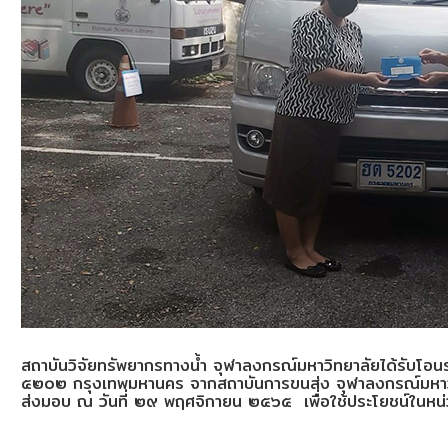
สถาบันวิจัยทรัพยากรทางน้ำ จุฬาลงกรณ์มหาวิทยาลัยได้รับโอนร
๕๒๐๒ กรุงเทพมหานคร จากสถาบันการขนส่ง จุฬาลงกรณ์มหาวิ
ส่งมอบ ณ วันที่ ๒๙ พฤศจิกายน ๒๕๖๕ เพื่อใช้ประโยชน์ในห