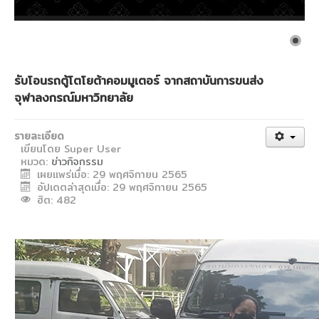
งานวิจัยขั้วโลก
CU Blue Seeds
จดหมายข่าว
รับโอนรถตู้โตโยต้าคอมมูเตอร์ จากสถาบันการขนส่ง
ติดต่อสถาบัน
จุฬาลงกรณ์มหาวิทยาลัย
รายงานประจำปี
รายละเอียด
แบบฟอร์มดาวน์โหลด
เขียนโดย
Super User
หมวด:
ข่าวกิจกรรม
วิชาการ
เผยแพร่เมื่อ: 29 พฤศจิกายน 2565
อัตราจัดเก็บเงินประเภทต่างๆ ของสถาบัน
อัปเดตล่าสุดเมื่อ: 29 พฤศจิกายน 2565
ฮิต: 482