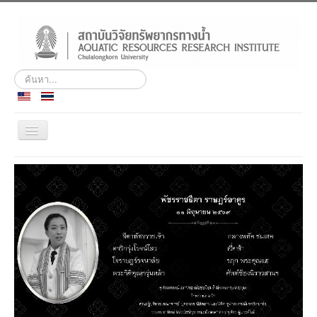
ค้นหา...
สลับ
เน
วิ
ประวัติ
เก
ชั่น
พันธกิจ
บุคลากร
สถานีวิจัยฯ เกาะสีชัง
ศูนย์ฝึกอบรมและสัมมนา
ชลทัศนสถาน
ข่าวกิจกรรม