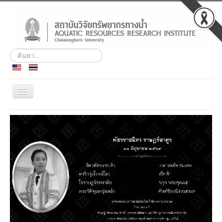
ค้นหา...
สลับ
เน
วิ
ประวัติ
เก
ชั่น
พันธกิจ
บุคลากร
สถานีวิจัยฯ เกาะสีชัง
ศูนย์ฝึกอบรมและสัมมนา
ชลทัศนสถาน
ข่าวกิจกรรม