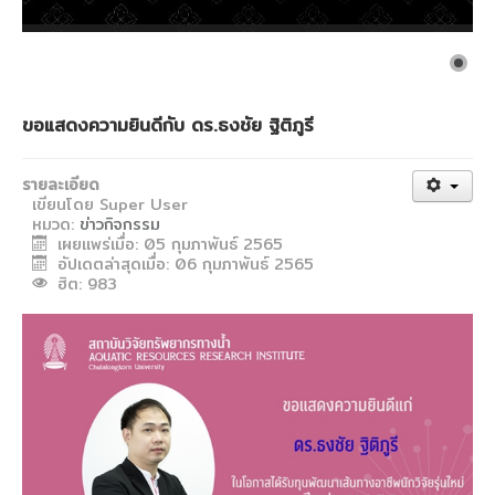
งานวิจัยขั้วโลก
CU Blue Seeds
จดหมายข่าว
ขอแสดงความยินดีกับ ดร.ธงชัย ฐิติภูรี
ติดต่อสถาบัน
รายงานประจำปี
รายละเอียด
เขียนโดย
Super User
แบบฟอร์มดาวน์โหลด
หมวด:
ข่าวกิจกรรม
เผยแพร่เมื่อ: 05 กุมภาพันธ์ 2565
วิชาการ
อัปเดตล่าสุดเมื่อ: 06 กุมภาพันธ์ 2565
ฮิต: 983
อัตราจัดเก็บเงินประเภทต่างๆ ของสถาบัน