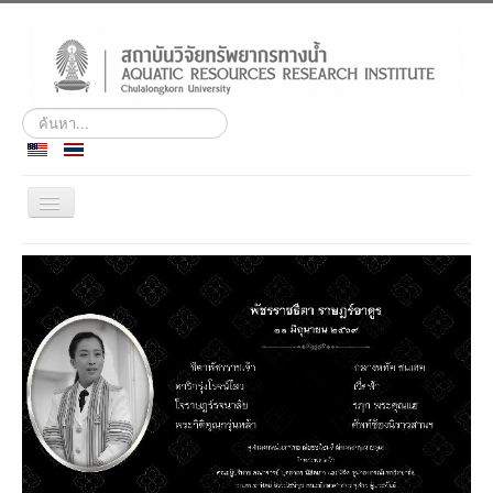
ค้นหา...
สลับ
เน
วิ
ประวัติ
เก
ชั่น
พันธกิจ
บุคลากร
สถานีวิจัยฯ เกาะสีชัง
ศูนย์ฝึกอบรมและสัมมนา
ชลทัศนสถาน
ข่าวกิจกรรม