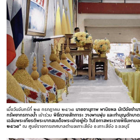
เมื่อวันจันทร์ที่ ๒๘ กรกฎาคม ๒๕๖๘
นายอานุภาพ พานิชผล นักวิจัยชำ
ทรัพยากรทางน้ำ
เข้าร่วม
พิธีถวายสักการะ วางพานพุ่ม
และทำบุญตักบาต
เฉลิมพระเกียรติพระบาทสมเด็จพระเจ้าอยู่หัว ในโอกาสพระราชพิธีม
๒๕๖๘"
ณ ศูนย์ราชการเทศบาลตำบลเกาะสีชัง อ.เกาะสีชัง จ.ชลบุรี