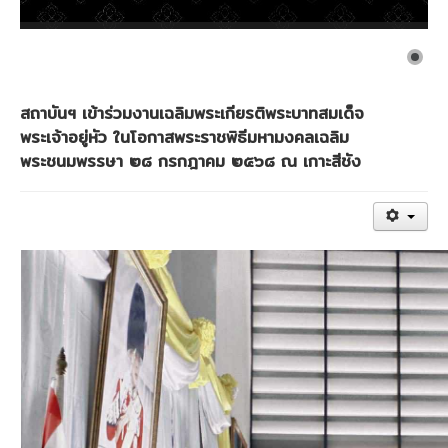
งานวิจัยขั้วโลก
CU Blue Seeds
จดหมายข่าว
สถาบันฯ เข้าร่วมงานเฉลิมพระเกียรติพระบาทสมเด็จ
ติดต่อสถาบัน
พระเจ้าอยู่หัว ในโอกาสพระราชพิธีมหามงคลเฉลิม
พระชนมพรรษา ๒๘ กรกฎาคม ๒๕๖๘ ณ เกาะสีชัง
รายงานประจำปี
แบบฟอร์มดาวน์โหลด
วิชาการ
อัตราจัดเก็บเงินประเภทต่างๆ ของสถาบัน