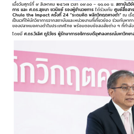
เมื่อวันศุกร์ที่ ๙ สิงหาคม ๒๕๖๗ เวลา ๐๙.๐๐ – ๑๑.๐๐ น.
สถาบันวิจ
การ
และ ศ.ดร.สุชนา ชวนิชย์ รองผู้อำนวยการ
ได้ร่วมกับ
ศูนย์สื่อส
Chula the Impact ครั้งที่ 24 “ระดมคิด พลิกวิกฤตคางดำ”
ณ เรื
เป็นเวทีให้นักวิชาการจากสถาบันและหน่วยงานที่เกี่ยวข้อง ร่วมกันหา
ของปลาหมอคางดำในประเทศไทย พร้อมตอบข้อสงสัยต่าง ๆ ที่กำลังเ
โดยมี
ศ.ดร.วิเลิศ ภูริวัชร ผู้รักษาการอธิการบดีจุฬาลงกรณ์มหาวิทยา