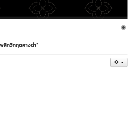
ด พลิกวิกฤตคางดำ"