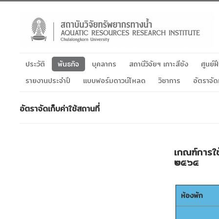
ประวัติ
พันธกิจ
บุคลากร
สถานีวิจัยฯ เกาะสีชัง
ศูนย์
รายงานประจำปี
แบบฟอร์มดาวน์โหลด
วิชาการ
อัตราจัด
อัตราจัดเก็บค่าใช้สถานที่
เกณฑ์การใช
๒๕๖๔
ห้องพัก