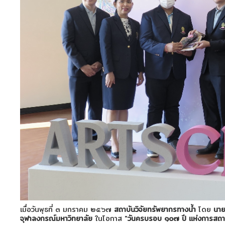
เมื่อวันพุธที่ ๓ มกราคม ๒๕๖๗
สถาบันวิจัยทรัพยากรทางน้ำ
โดย
นาย
จุฬาลงกรณ์มหาวิทยาลัย
ในโอกาส "
วันครบรอบ ๑๐๗ ปี แห่งการสถ