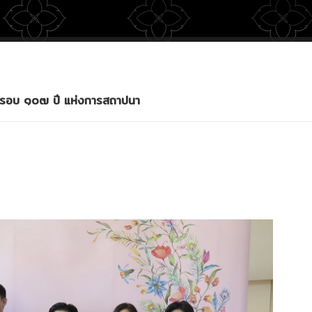
บรอบ ๑๐๗ ปี แห่งการสถาปนา