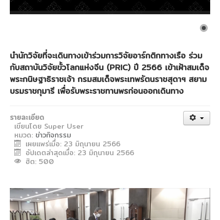
งานวิจัยขั้วโลก
CU Blue Seeds
จดหมายข่าว
นำนักวิจัยที่จะเดินทางเข้าร่วมการวิจัยอาร์กติกทางเรือ ร่วม
ติดต่อสถาบัน
กับสถาบันวิจัยขั้วโลกแห่งจีน (PRIC) ปี 2566 เข้าเฝ้าสมเด็จ
พระกนิษฐาธิราชเจ้า กรมสมเด็จพระเทพรัตนราชสุดาฯ สยาม
รายงานประจำปี
บรมราชกุมารี เพื่อรับพระราชทานพรก่อนออกเดินทาง
แบบฟอร์มดาวน์โหลด
วิชาการ
รายละเอียด
เขียนโดย
Super User
อัตราจัดเก็บเงินประเภทต่างๆ ของสถาบัน
หมวด:
ข่าวกิจกรรม
เผยแพร่เมื่อ: 23 มิถุนายน 2566
อัปเดตล่าสุดเมื่อ: 23 มิถุนายน 2566
ฮิต: 500