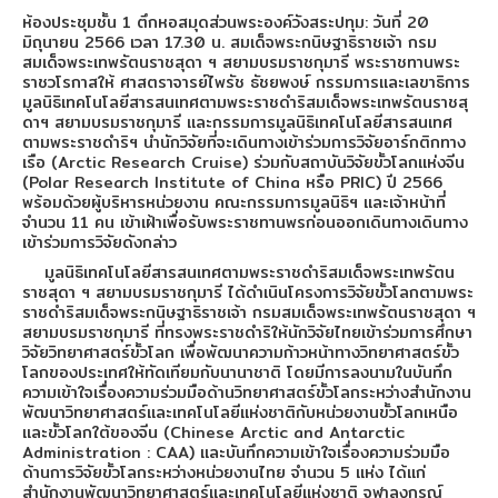
ห้องประชุมชั้น 1 ตึกหอสมุดส่วนพระองค์วังสระปทุม: วันที่ 20
มิถุนายน 2566 เวลา 17.30 น. สมเด็จพระกนิษฐาธิราชเจ้า กรม
สมเด็จพระเทพรัตนราชสุดา ฯ สยามบรมราชกุมารี พระราชทานพระ
ราชวโรกาสให้ ศาสตราจารย์ไพรัช ธัชยพงษ์ กรรมการและเลขาธิการ
มูลนิธิเทคโนโลยีสารสนเทศตามพระราชดำริสมเด็จพระเทพรัตนราชสุ
ดาฯ สยามบรมราชกุมารี และกรรมการมูลนิธิเทคโนโลยีสารสนเทศ
ตามพระราชดำริฯ นำนักวิจัยที่จะเดินทางเข้าร่วมการวิจัยอาร์กติกทาง
เรือ (Arctic Research Cruise) ร่วมกับสถาบันวิจัยขั้วโลกแห่งจีน
(Polar Research Institute of China หรือ PRIC) ปี 2566
พร้อมด้วยผู้บริหารหน่วยงาน คณะกรรมการมูลนิธิฯ และเจ้าหน้าที่
จำนวน 11 คน เข้าเฝ้าเพื่อรับพระราชทานพรก่อนออกเดินทางเดินทาง
เข้าร่วมการวิจัยดังกล่าว
มูลนิธิเทคโนโลยีสารสนเทศตามพระราชดำริสมเด็จพระเทพรัตน
ราชสุดา ฯ สยามบรมราชกุมารี ได้ดำเนินโครงการวิจัยขั้วโลกตามพระ
ราชดำริสมเด็จพระกนิษฐาธิราชเจ้า กรมสมเด็จพระเทพรัตนราชสุดา ฯ
สยามบรมราชกุมารี ที่ทรงพระราชดำริให้นักวิจัยไทยเข้าร่วมการศึกษา
วิจัยวิทยาศาสตร์ขั้วโลก เพื่อพัฒนาความก้าวหน้าทางวิทยาศาสตร์ขั้ว
โลกของประเทศให้ทัดเทียมกับนานาชาติ โดยมีการลงนามในบันทึก
ความเข้าใจเรื่องความร่วมมือด้านวิทยาศาสตร์ขั้วโลกระหว่างสำนักงาน
พัฒนาวิทยาศาสตร์และเทคโนโลยีแห่งชาติกับหน่วยงานขั้วโลกเหนือ
และขั้วโลกใต้ของจีน (Chinese Arctic and Antarctic
Administration : CAA) และบันทึกความเข้าใจเรื่องความร่วมมือ
ด้านการวิจัยขั้วโลกระหว่างหน่วยงานไทย จำนวน 5 แห่ง ได้แก่
สำนักงานพัฒนาวิทยาศาสตร์และเทคโนโลยีแห่งชาติ จุฬาลงกรณ์