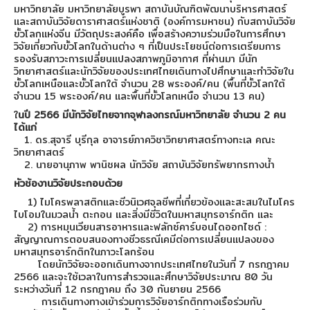
มหาวิทยาลัย มหาวิทยาลัยบูรพา สถาบันบัณฑิตพัฒนาบริหารศาสตร์
และสถาบันวิจัยดาราศาสตร์แห่งชาติ (องค์การมหาชน) กับสถาบันวิจัย
ขั้วโลกแห่งจีน มีวัตถุประสงค์คือ เพื่อสร้างความร่วมมือในการศึกษา
วิจัยเกี่ยวกับขั้วโลกในด้านต่าง ๆ ที่เป็นประโยชน์ต่อการเตรียมการ
รองรับสภาวะการเปลี่ยนแปลงสภาพภูมิอากาศ ที่ผ่านมา มีนัก
วิทยาศาสตร์และนักวิจัยของประเทศไทยเดินทางไปศึกษาและทำวิจัยใน
ขั้วโลกเหนือและขั้วโลกใต้ จำนวน 28 พระองค์/คน (พื้นที่ขั้วโลกใต้
จำนวน 15 พระองค์/คน และพื้นที่ขั้วโลกเหนือ จำนวน 13 คน)
ใ
นปี 2566 มีนักวิจัยไทยจากจุฬาลงกรณ์มหาวิทยาลัย จำนวน 2 คน
ได้แก่
1. ดร.สุจารี บุรีกุล อาจารย์ภาควิชาวิทยาศาสตร์ทางทะเล คณะ
วิทยาศาสตร์
2. นายอานุภาพ พานิชผล นักวิจัย สถาบันวิจัยทรัพยากรทางน้ำ
หัวช้องานวิจัยประกอบด้วย
1) ไมโครพลาสติกและชีวนิเวศจุลชีพที่เกี่ยวข้องและสะสมในไมโคร
ไบโอมในมวลน้ำ ตะกอน และสิ่งมีชีวิตในมหาสมุทรอาร์กติก และ
2) การหมุนเวียนสารอาหารและฟลักซ์คาร์บอนไดออกไซด์ :
สัญญาณการตอบสนองทางชีวธรณีเคมีต่อการเปลี่ยนแปลงของ
มหาสมุทรอาร์กติกในภาวะโลกร้อน
โดยนักวิจัยจะออกเดินทางจากประเทศไทยในวันที่ 7 กรกฎาคม
2566 และจะใช้เวลาในการสำรวจและศึกษาวิจัยประมาณ 80 วัน
ระหว่างวันที่ 12 กรกฎาคม ถึง 30 กันยายน 2566
การเดินทางทางเข้าร่วมการวิจัยอาร์กติกทางเรือร่วมกับ