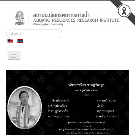
ค้นหา...
สลับ
เน
วิ
ประวัติ
เก
ชั่น
พันธกิจ
บุคลากร
สถานีวิจัยฯ เกาะสีชัง
ศูนย์ฝึกอบรมและสัมมนา
ชลทัศนสถาน
ข่าวกิจกรรม