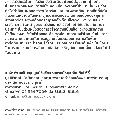
สถาบันวิจัยขั้วโลกแห่งจีนครั้งนี้ จะมีประโยชน์ต่อประเทศไทยคือ
เป็นการขยายผลงานวิจัยที่ขั้วโลกเหนือของไทยที่ผ่านมาเมื่อ 5 ปีก่อน
ซึ่งได้ทำศึกษาผลของภาวะโลกร้อนและขยะพลาสติกขนาดเล็กที่มีต่อ
สัตว์ทะเลหน้าดินในมหาสมุทรอาร์กติกบริเวณทางเหนือของหมู่เกาะ
สวาลบาร์ดระหว่างเดือนกรกฏาคมถึงเดือนสิงหาคม 2561 และยก
ระดับความก้าวหน้าของงานวิจัยและนักวิจัยไทยให้ทัดเทียมกับนานา
ประเทศ เป็นส่วนหนึ่งของการสร้างความเข้มแข็งและส่งเสริมความ
ยั่งยืนของงานวิจัยขั้วโลกและสิ่งแวดล้อมทางทะเลขั้วโลก อันเป็นการ
สร้างความตระหนักในการอนุรักษ์สิ่งแวดล้อมทางทะเลในพื้นที่
อาร์กติก สามารถนำความรู้ที่ได้ไปประกอบการศึกษาอื่นเพื่อเป็นข้อมูล
ในการวางแผนบริหารจัดการเมื่อต้องเผชิญกับความเปลี่ยนแปลงต่อไป
ในอนาคต
สนใจร่วมสนับสนุนมูลนิธิหรือสอบถามข้อมูลเพิ่มเติมได้ที่
มูลนิธิเทคโนโลยีสารสนเทศตามพระราชดำริสมเด็จพระเทพรัตนราชสุ
ดาฯ สยามบรมราชกุมารี
อาคารสวทช. ถนนพระราม 6 กรุงเทพฯ 10400
yโทรศัพท์ 02 564 7000 ต่อ 81813, 81816
email:
info@princess-it.org
ภาพข่าว จาก
มูลนิธิเทคโนโลยีสารสนเทศตามพระราชดำริสมเด็จพระ
เทพรัตนราชสุดาฯ สยามบรมราชกุมารี