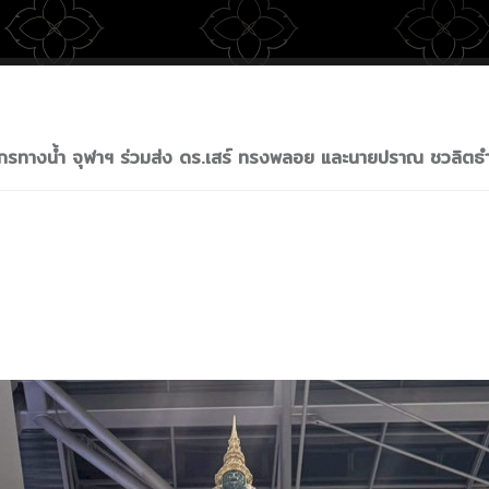
พยากรทางน้ำ จุฬาฯ ร่วมส่ง ดร.เสร์ ทรงพลอย และนายปราณ ชวลิตธำ