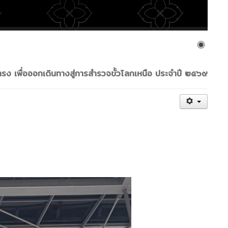
รง เพื่อออกเดินทางสู่การสำรวจขั้วโลกเหนือ ประจำปี ๒๕๖๙